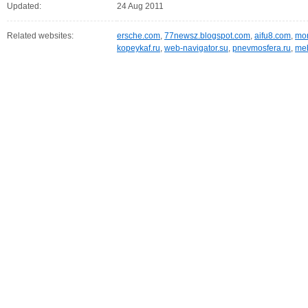
Updated:
24 Aug 2011
Related websites:
ersche.com
,
77newsz.blogspot.com
,
aifu8.com
,
mor
kopeykaf.ru
,
web-navigator.su
,
pnevmosfera.ru
,
meb