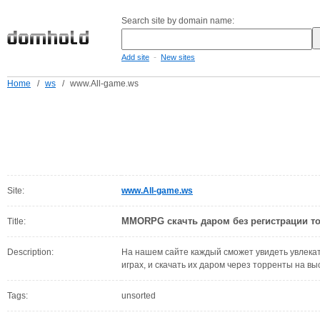
Search site by domain name:
-
Add site
New sites
Home
/
ws
/
www.All-game.ws
Site:
www.All-game.ws
MMORPG скачть даром без регистрации т
Title:
Description:
На нашем сайте каждый сможет увидеть увлек
играх, и скачать их даром через торренты на вы
Tags:
unsorted